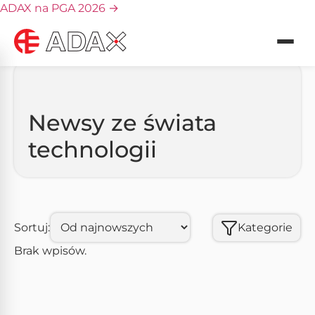
ADAX na PGA 2026
→
Strona główna
Blog
Newsy
DLA GRACZY
Newsy ze świata
DLA GRAFIKÓW
technologii
DO BIURA
AiO
Sortuj:
Kategorie
Serwis
Brak wpisów.
O nas
Blog