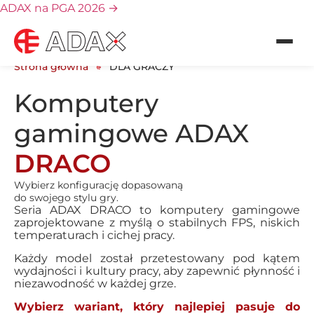
ADAX na PGA 2026
→
Strona główna
DLA GRACZY
DLA GRACZY
Komputery
DLA GRAFIKÓW
gamingowe
ADAX
DRACO
DO BIURA
Wybierz konfigurację dopasowaną
AiO
do swojego stylu gry.
Seria ADAX DRACO to komputery gamingowe
zaprojektowane z myślą o stabilnych FPS, niskich
Serwis
temperaturach i cichej pracy.
Każdy model został przetestowany pod kątem
O nas
wydajności i kultury pracy, aby zapewnić płynność i
niezawodność w każdej grze.
Blog
Wybierz wariant, który najlepiej pasuje do