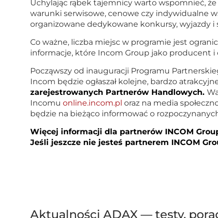
Uchylając rąbek tajemnicy warto wspomnieć, że 
warunki serwisowe, cenowe czy indywidualne wsp
organizowane dedykowane konkursy, wyjazdy i 
Co ważne, liczba miejsc w programie jest ogranic
informacje, które Incom Group jako producent 
Począwszy od inauguracji Programu Partnerskieg
Incom będzie ogłaszał kolejne, bardzo atrakcyj
zarejestrowanych Partnerów Handlowych.
Wa
Incomu
online.incom.pl
oraz na media społeczn
będzie na bieżąco informować o rozpoczynanych
Więcej informacji dla partnerów INCOM Grou
Jeśli jeszcze nie jesteś partnerem INCOM Gro
Aktualności ADAX — testy, pora