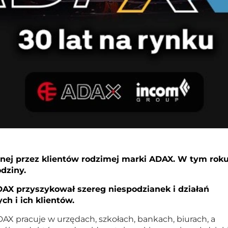
onej przez klientów rodzimej marki ADAX. W tym rok
dziny.
ADAX przyszykował szereg niespodzianek i działań
h i ich klientów.
AX pracuje w urzędach, szkołach, bankach, biurach, a