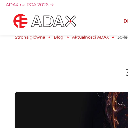
ADAX na PGA 2026
→
D
Strona główna
Blog
Aktualności ADAX
30-le