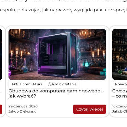
zespołu, pokazując, jak naprawdę wygląda praca ze spr
Aktualności ADAX
4 min czytania
Porad
–
Obudowa do komputera gamingowego –
Chłod
jak wybrać?
– co m
29 czerwca, 2026
16 czerw
Czytaj więcej
Jakub Oleksiński
Jakub Ol