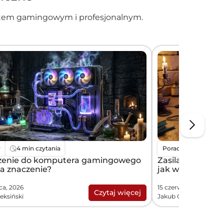
zętem gamingowym i profesjonalnym.
y
4 min czytania
Porady
5 min c
zenie do komputera gamingowego
Zasilacz do ko
a znaczenie?
jak wybrać?
ca, 2026
15 czerwca, 2026
Czytaj więcej
eksiński
Jakub Oleksiński