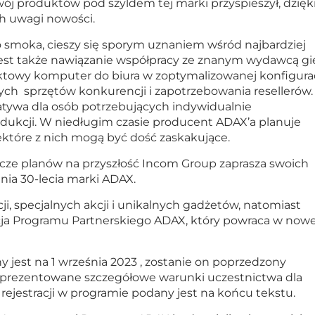
wój produktów pod szyldem tej marki przyspieszył, dzięk
ch uwagi nowości.
smoka, cieszy się sporym uznaniem wśród najbardziej
st także nawiązanie współpracy ze znanym wydawcą gi
owy komputer do biura w zoptymalizowanej konfigurac
szych sprzętów konkurencji i zapotrzebowania resellerów.
natywa dla osób potrzebujących indywidualnie
dukcji. W niedługim czasie producent ADAX’a planuje
które z nich mogą być dość zaskakujące.
szcze planów na przyszłość Incom Group zaprasza swoich
a 30-lecia marki ADAX.
i, specjalnych akcji i unikalnych gadżetów, natomiast
cja Programu Partnerskiego ADAX, który powraca w nowej
jest na 1 września 2023 , zostanie on poprzedzony
aprezentowane szczegółowe warunki uczestnictwa dla
o rejestracji w programie podany jest na końcu tekstu.