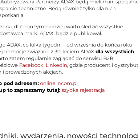
Autoryzowani Partnerzy ADAX będą mieli m.in. specjaln
arcie techniczne. Będą również tylko dla nich
spotkania.
zona, dlatego tym bardziej warto śledzić wszystkie
i dostawca marki ADAX będzie publikował.
o ADAX, co kilka tygodni – od września do końca roku
ne promocje związane z 30-leciem ADAX
dla wszystkich
rto zatem regularnie zaglądać do serwisu B2B
ościowe
Facebook
,
Linkedln
, gdzie producent i dystrybu
 i prowadzonych akcjach.
p pod adresem:
online.incom.pl
up to zapraszamy tutaj:
szybka rejestracja
dniki, wydarzenia, nowości technolo