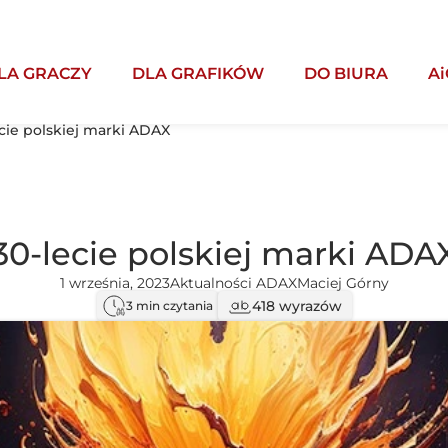
LA GRACZY
DLA GRAFIKÓW
DO BIURA
Ai
cie polskiej marki ADAX
30-lecie polskiej marki ADA
1 września, 2023
Aktualności ADAX
Maciej Górny
418 wyrazów
3 min czytania