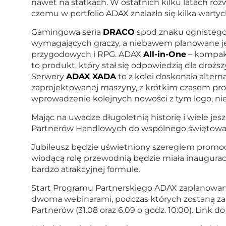
nawet na statkach. W ostatnich kilku latach roz
czemu w portfolio ADAX znalazło się kilka warty
Gamingowa seria
DRACO
spod znaku ognistego 
wymagających graczy, a niebawem planowane je
przygodowych i RPG. ADAX
All-in-One
– kompakt
to produkt, który stał się odpowiedzią dla droż
Serwery
ADAX XADA
to z kolei doskonała alter
zaprojektowanej maszyny, z krótkim czasem pro
wprowadzenie kolejnych nowości z tym logo, nie
Mając na uwadze długoletnią historię i wiele je
Partnerów Handlowych do wspólnego świętowani
Jubileusz będzie uświetniony szeregiem promocj
wiodącą rolę przewodnią będzie miała inaugura
bardzo atrakcyjnej formule.
Start Programu Partnerskiego ADAX zaplanowany 
dwoma webinarami, podczas których zostaną z
Partnerów (31.08 oraz 6.09 o godz. 10:00). Link d